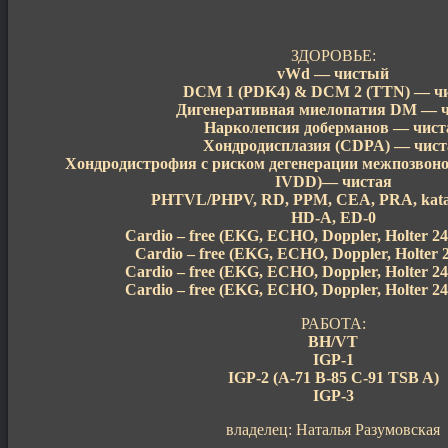
ЗДОРОВЬЕ:
vWd — чистый
DCM 1 (PDK4) & DCM 2 (TTN) — ч
Дигенеративная миелопатия DM — ч
Нарколепсия доберманов — чист
Хондродисплазия (CDPA) — чист
Хондродистрофия с риском дегенерации межпозвон
IVDD)— чистая
PHTVL/PHPV, RD, PPM, CEA, PRA, katar
HD-A, ED-0
Cardio – free (EKG, ECHO, Doppler, Holter 24
Cardio – free (EKG, ECHO, Doppler, Holter 2
Cardio – free (EKG, ECHO, Doppler, Holter 24
Cardio – free (EKG, ECHO, Doppler, Holter 24
РАБОТА:
ВН/VT
IGP-1
IGP-2 (A-71 B-85 C-91 TSB A)
IGP-3
владелец: Наталья Разумовская