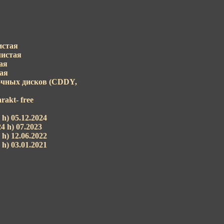
истая
истая
ая
ая
очных дисков (CDDY,
akt- free
 h) 05.12.2024
4 h) 07.2023
 h) 12.06.2022
 h) 03.01.2021