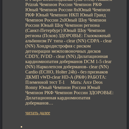
Prizrak Чемпион России Чемпион РКФ
Юный Чемпион России 8хЮный Чемпион
РКФ Юный Чемпион НКП Юный Гранд
Чемпион России 2хЮный Шоу Чемпион
России Юный Шоу Чемпион региона
(Санкт-Петербург) Юный Шоу Чемпион
региона (Псков) ЗДОРОВЬЕ: Глазокожный
альбинизм IV типа - clear (NN) CDPA - clear
(NN) Хондродистрофия с риском
дегенерации межпозвоночных дисков
CDDY, IVDD - clear (NN) Дилатационная
кардиомиопатия доберманов DCM 1-5 clear
(NN) Нарколепсия доберманов- clear (NN)
Cardio (ECHO, Holter 24h) - без признаков
ДКМП vWD-clear HD-A (РКФ) РАБОТА:
Племенной тест T-1 Мать: Arce Deos
Bonny Юный Чемпион России Юный
Чемпион РКФ Чемпион России ЗДОРОВЬЕ:
Дилатационная кардиомиопатия
доберманов…
читать далее