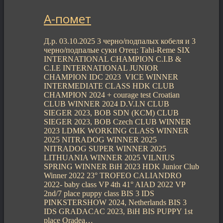
А-помет
Д.р. 03.10.2025 3 черно/подпалых кобеля и 3
черно/подпалые суки Отец: Tahi-Reme SIX
INTERNATIONAL CHAMPION C.I.B &
C.I.E INTERNATIONAL JUNIOR
CHAMPION IDC 2023 VICE WINNER
INTERMEDIATE CLASS HDK CLUB
CHAMPION 2024 + courage test Croatian
CLUB WINNER 2024 D.V.I.N CLUB
SIEGER 2023, BOB SDN (KCM) CLUB
SIEGER 2023, BOB Czech CLUB WINNER
2023 LDMK WORKING CLASS WINNER
2025 NITRADOG WINNER 2025
NITRADOG SUPER WINNER 2025
LITHUANIA WINNER 2025 VILNIUS
SPRING WINNER BiH 2023 HDK Junior Club
Winner 2022 23° TROFEO CALIANDRO
2022- baby class VP 4th 41° AIAD 2022 VP
2nd/7 place puppy class BIS 3 IDS
PINKSTERSHOW 2024, Netherlands BIS 3
IDS GRADACAC 2023, BiH BIS PUPPY 1st
place Oradea…