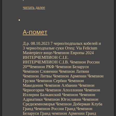
читать далее
А-помет
Д.р. 08.10.2023 7 черно/подпалых кобелей и
3 черно/подпалые суки Отец: Via Felicium
Masterpiece вице-Чемпион Европы 2024
ИНТЕРЧЕМПИОН C.I.E.
ИНТЕРЧЕМПИОН C.I.B. Чемпион России
20*Чемпион РКФ Чемпион Беларуси
Чемпион Словении Чемпион Латвии
Чемпион Литвы Чемпион Армении Чемпион
Грузии Чемпион Сербии Чемпион
Македонии Чемпион Албании Чемпион
Черногории Чемпион Аполлонии Чемпион
Иллирии Балканский Чемпион Чемпион
Адриатики Чемпион Югославии Чемпион
Средиземноморья Чемпион Доберман Клуба
Гранд Чемпион России Гранд Чемпион
Беларуси Гранд чемпион Армении Гранд